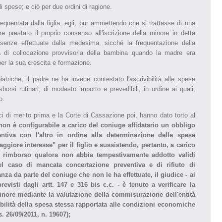
li spese; e ciò per due ordini di ragione.
requentata dalla figlia, egli, pur ammettendo che si trattasse di una
e prestato il proprio consenso all'iscrizione della minore in detta
senze effettuate dalla medesima, sicché la frequentazione della
a di collocazione provvisoria della bambina quando la madre era
per la sua crescita e formazione.
atriche, il padre ne ha invece contestato l'ascrivibilità alle spese
esborsi rutinari, di modesto importo e prevedibili, in ordine ai quali,
o.
ici di merito prima e la Corte di Cassazione poi, hanno dato torto al
non è configurabile a carico del coniuge affidatario un obbligo
ntiva con l'altro in ordine alla determinazione delle spese
aggiore interesse" per il figlio e sussistendo, pertanto, a carico
i rimborso qualora non abbia tempestivamente addotto validi
l caso di mancata concertazione preventiva e di rifiuto di
za da parte del coniuge che non le ha effettuate, il giudice - ai
previsti dagli artt. 147 e 316 bis c.c. - è tenuto a verificare la
inore mediante la valutazione della commisurazione dell'entità
enibilità della spesa stessa rapportata alle condizioni economiche
. 26/09/2011, n. 19607);