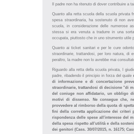
Il padre non ha ritenuto di dover contribuire a ta
Quanto alla retta scuola della scuola privata f
spesa straordinaria, ha sostenuto di non aver
scuola, in considerazione delle numerose as
stessa si era venuta a tradurre in una sort
occupata, piuttosto che in uno strumento utile 
Quanto ai ticket sanitari e per le cure odontoi
straordinarie, trattandosi, per loro natura, di 
peraltro, la madre non lo avrebbe mai consultat
Riguardo alla retta della scuola privata, I giud
padre, ribadendo il principio in forza del quale
di informazione e di concertazione preve
straordinarie, trattandosi di decisione "di m
del coniuge non affidatario, un obbligo d
motivi di dissenso. Ne consegue che, ne
provvedere al rimborso della quota di spettan
fini della corretta applicazione dei criteri 
rispondenza delle spese all'interesse del m
della spesa rispetto all'utilità e della sost
dei genitori (Cass. 30/07/2015, n. 16175; Cass