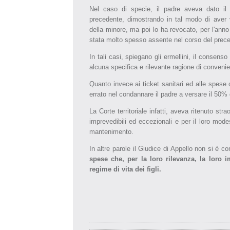
Nel caso di specie, il padre aveva dato il co
precedente, dimostrando in tal modo di aver va
della minore, ma poi lo ha revocato, per l'an
stata molto spesso assente nel corso del prec
In tali casi, spiegano gli ermellini, il conse
alcuna specifica e rilevante ragione di convenie
Quanto invece ai ticket sanitari ed alle spese o
errato nel condannare il padre a versare il 50% 
La Corte territoriale infatti, aveva ritenuto st
imprevedibili ed eccezionali e per il loro mode
mantenimento.
In altre parole il Giudice di Appello non si è c
spese che, per la loro rilevanza, la loro i
regime di vita dei figli.